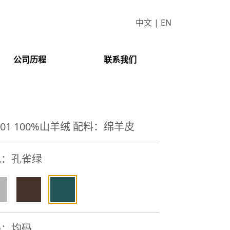
中文
|
EN
公司历程
联系我们
001 100%山羊绒 配料：绵羊皮
色：孔雀绿
码：均码